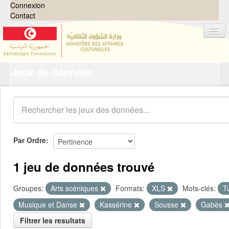
Connexion
Contact
Jeux de données
Jeux de données
Organisations
Groupes
Demandes
0
Par Ordre
À propos
1 jeu de données trouvé
Groupes:
Arts scéniques
Formats:
XLS
Mots-clés:
T
Musique et Danse
Kassérine
Sousse
Gabès
Filtrer les resultats