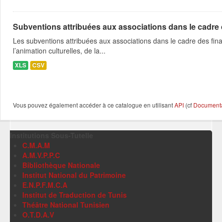
Subventions attribuées aux associations dans le cadre
Les subventions attribuées aux associations dans le cadre des fina
l’animation culturelles, de la...
XLS
CSV
Vous pouvez également accéder à ce catalogue en utilisant
API
(cf
Documentat
Institutions Sous-Tutelle
C.M.A.M
A.M.V.P.P.C
Bibliothèque Nationale
Institut National du Patrimoine
E.N.P.F.M.C.A
Institut de Traduction de Tunis
Théâtre National Tunisien
O.T.D.A.V