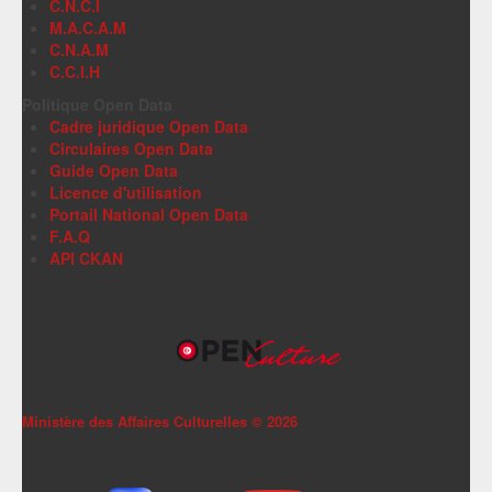
C.N.C.I
M.A.C.A.M
C.N.A.M
C.C.I.H
Politique Open Data
Cadre juridique Open Data
Circulaires Open Data
Guide Open Data
Licence d'utilisation
Portail National Open Data
F.A.Q
API CKAN
Ministère des Affaires Culturelles ©
2026