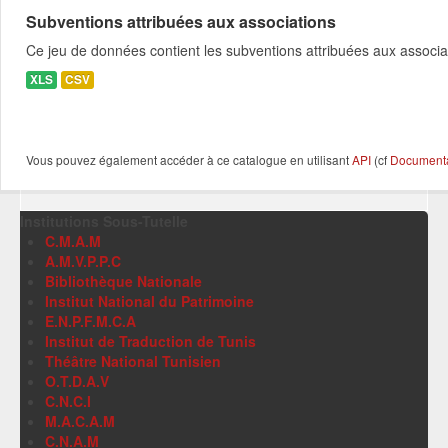
Subventions attribuées aux associations
Ce jeu de données contient les subventions attribuées aux associa
XLS
CSV
Vous pouvez également accéder à ce catalogue en utilisant
API
(cf
Documentat
Institutions Sous-Tutelle
C.M.A.M
A.M.V.P.P.C
Bibliothèque Nationale
Institut National du Patrimoine
E.N.P.F.M.C.A
Institut de Traduction de Tunis
Théâtre National Tunisien
O.T.D.A.V
C.N.C.I
M.A.C.A.M
C.N.A.M