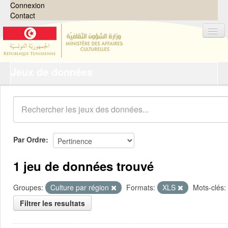
Connexion
Contact
Jeux de données
Jeux de données
Organisations
Groupes
Demandes
0
Par Ordre
À propos
1 jeu de données trouvé
Groupes:
Culture par région
Formats:
XLS
Mots-clés:
Filtrer les resultats