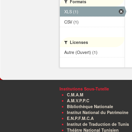
Formats
XLS (1)
CSV (1)
Licenses
Autre (Ouvert) (1)
Institutions Sous-Tutelle
C.M.A.M
A.M.V.P.P.C
Bibliothèque Nationale
Institut National du Patrimoine
E.N.P.F.M.C.A
Institut de Traduction de Tunis
Théâtre National Tunisien