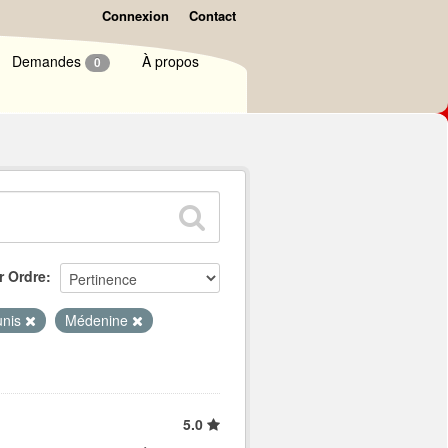
Connexion
Contact
Demandes
À propos
0
r Ordre
unis
Médenine
5.0