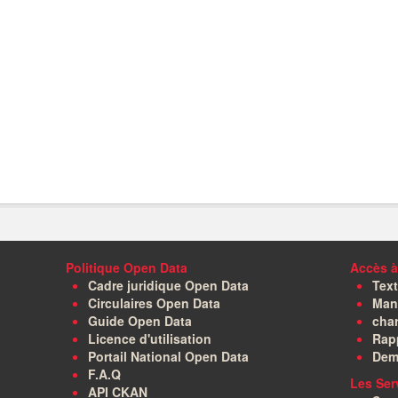
Politique Open Data
Accès à
Cadre juridique Open Data
Text
Circulaires Open Data
Manu
Guide Open Data
char
Licence d'utilisation
Rapp
Portail National Open Data
Dem
F.A.Q
Les Ser
API CKAN