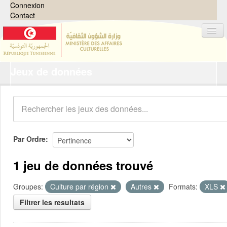
Connexion
Contact
Jeux de données
Jeux de données
Organisations
Groupes
Demandes
0
Par Ordre
À propos
1 jeu de données trouvé
Groupes:
Culture par région
Autres
Formats:
XLS
Filtrer les resultats