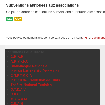
Subventions attribuées aux associations
Ce jeu de données contient les subventions attribuées aux associa
XLS
CSV
Vous pouvez également accéder à ce catalogue en utilisant
API
(cf
Documentat
Institutions Sous-Tutelle
C.M.A.M
A.M.V.P.P.C
Bibliothèque Nationale
Institut National du Patrimoine
E.N.P.F.M.C.A
Institut de Traduction de Tunis
Théâtre National Tunisien
O.T.D.A.V
C.N.C.I
M.A.C.A.M
C.N.A.M