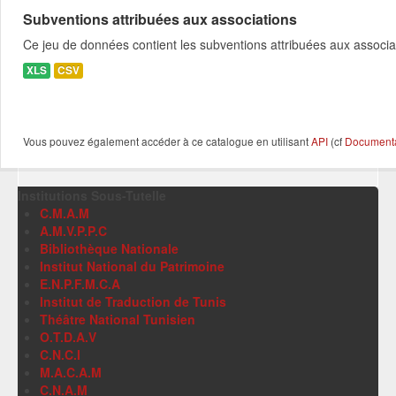
Subventions attribuées aux associations
Ce jeu de données contient les subventions attribuées aux associa
XLS
CSV
Vous pouvez également accéder à ce catalogue en utilisant
API
(cf
Documentat
Institutions Sous-Tutelle
C.M.A.M
A.M.V.P.P.C
Bibliothèque Nationale
Institut National du Patrimoine
E.N.P.F.M.C.A
Institut de Traduction de Tunis
Théâtre National Tunisien
O.T.D.A.V
C.N.C.I
M.A.C.A.M
C.N.A.M