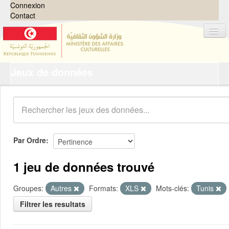
Connexion
Contact
Jeux de données
Jeux de données
Organisations
Groupes
Demandes
0
Par Ordre
À propos
1 jeu de données trouvé
Groupes:
Autres
Formats:
XLS
Mots-clés:
Tunis
Filtrer les resultats