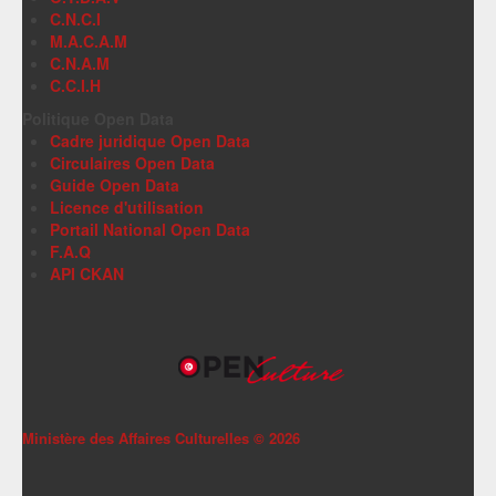
C.N.C.I
M.A.C.A.M
C.N.A.M
C.C.I.H
Politique Open Data
Cadre juridique Open Data
Circulaires Open Data
Guide Open Data
Licence d'utilisation
Portail National Open Data
F.A.Q
API CKAN
Ministère des Affaires Culturelles ©
2026