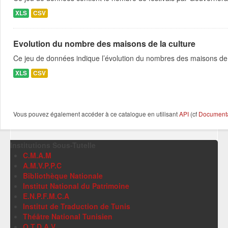
XLS
CSV
Evolution du nombre des maisons de la culture
Ce jeu de données indique l’évolution du nombres des maisons de 
XLS
CSV
Vous pouvez également accéder à ce catalogue en utilisant
API
(cf
Documentat
Institutions Sous-Tutelle
C.M.A.M
A.M.V.P.P.C
Bibliothèque Nationale
Institut National du Patrimoine
E.N.P.F.M.C.A
Institut de Traduction de Tunis
Théâtre National Tunisien
O.T.D.A.V