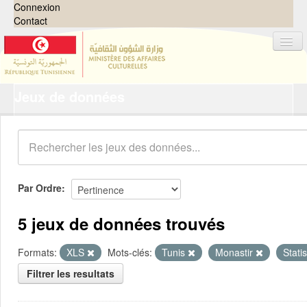
Connexion
Contact
Jeux de données
Jeux de données
Organisations
Groupes
Demandes
0
Par Ordre
À propos
5 jeux de données trouvés
Formats:
XLS
Mots-clés:
Tunis
Monastir
Stati
Filtrer les resultats