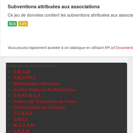
Subventions attribuées aux associations
Ce jeu de données contient les subventions attribuées aux associa
XLS
CSV
Vous pouvez également accéder à ce catalogue en utilisant
API
(cf
Documentat
Institutions Sous-Tutelle
C.M.A.M
A.M.V.P.P.C
Bibliothèque Nationale
Institut National du Patrimoine
E.N.P.F.M.C.A
Institut de Traduction de Tunis
Théâtre National Tunisien
O.T.D.A.V
C.N.C.I
M.A.C.A.M
C.N.A.M