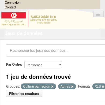
Connexion
Contact
Jeux de données
Jeux de données
Organisations
Groupes
Demandes
0
Par Ordre
À propos
1 jeu de données trouvé
Groupes:
Culture par région
Autres
Formats:
XLS
Filtrer les resultats