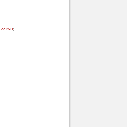
de l'API
).