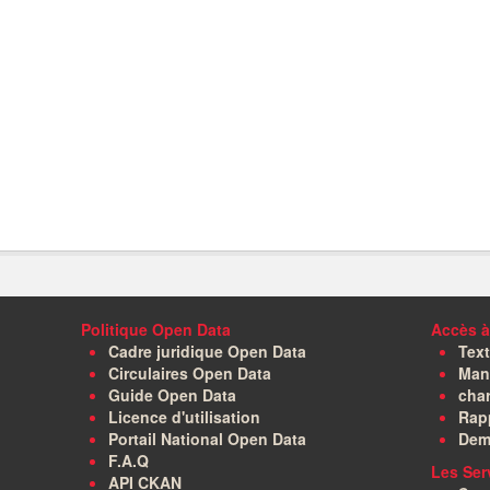
Politique Open Data
Accès à
Cadre juridique Open Data
Text
Circulaires Open Data
Manu
Guide Open Data
char
Licence d'utilisation
Rapp
Portail National Open Data
Dem
F.A.Q
Les Ser
API CKAN