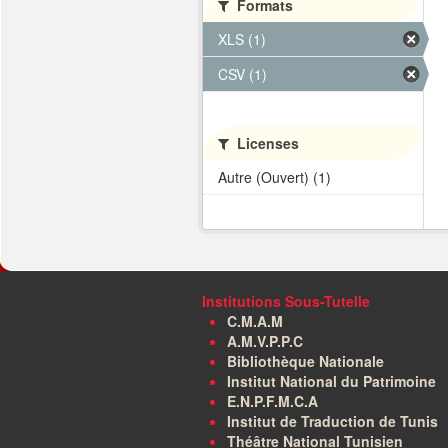
Formats
XLS (1)
CSV (1)
Licenses
Autre (Ouvert) (1)
Institutions Sous-Tutelle
C.M.A.M
A.M.V.P.P.C
Bibliothèque Nationale
Institut National du Patrimoine
E.N.P.F.M.C.A
Institut de Traduction de Tunis
Théâtre National Tunisien