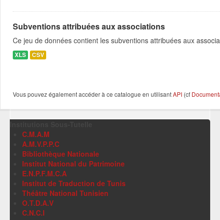
Subventions attribuées aux associations
Ce jeu de données contient les subventions attribuées aux associa
XLS
CSV
Vous pouvez également accéder à ce catalogue en utilisant
API
(cf
Documentat
Institutions Sous-Tutelle
C.M.A.M
A.M.V.P.P.C
Bibliothèque Nationale
Institut National du Patrimoine
E.N.P.F.M.C.A
Institut de Traduction de Tunis
Théâtre National Tunisien
O.T.D.A.V
C.N.C.I