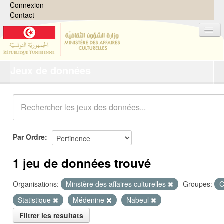
Connexion
Contact
Jeux de données
Jeux de données
Organisations
Groupes
Demandes
0
Par Ordre
À propos
1 jeu de données trouvé
Organisations:
Minstère des affaires culturelles
Groupes:
C
Statistique
Médenine
Nabeul
Filtrer les resultats