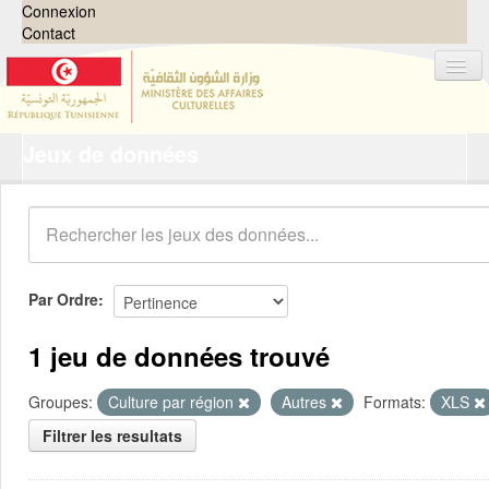
Connexion
Contact
Jeux de données
Jeux de données
Organisations
Groupes
Demandes
0
Par Ordre
À propos
1 jeu de données trouvé
Groupes:
Culture par région
Autres
Formats:
XLS
Filtrer les resultats