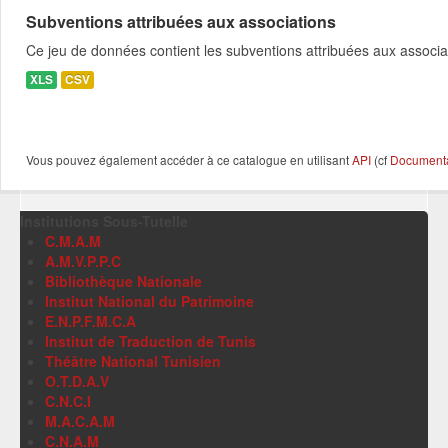
Subventions attribuées aux associations
Ce jeu de données contient les subventions attribuées aux associa
XLS
CSV
Vous pouvez également accéder à ce catalogue en utilisant
API
(cf
Documentat
Institutions Sous-Tutelle
C.M.A.M
A.M.V.P.P.C
Bibliothèque Nationale
Institut National du Patrimoine
E.N.P.F.M.C.A
Institut de Traduction de Tunis
Théâtre National Tunisien
O.T.D.A.V
C.N.C.I
M.A.C.A.M
C.N.A.M