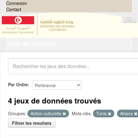
Connexion
Contact
Jeux de données
Jeux de données
Organisations
Groupes
Demandes
0
Par Ordre
À propos
4 jeux de données trouvés
Groupes:
Action culturelle
Mots-clés:
Tunis
Ariana
Filtrer les resultats