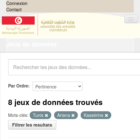
Connexion
Contact
Jeux de données
Jeux de données
Organisations
Groupes
Demandes
0
Par Ordre
À propos
8 jeux de données trouvés
Mots-clés:
Tunis
Ariana
Kassérine
Filtrer les resultats