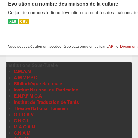
Evolution du nombre des maisons de la culture
Ce jeu de données indique l’évolution du nombres des maisons de 
XLS
CSV
Vous pouvez également accéder à ce catalogue en utilisant
API
(cf
Documentat
Institutions Sous-Tutelle
C.M.A.M
A.M.V.P.P.C
Bibliothèque Nationale
Institut National du Patrimoine
E.N.P.F.M.C.A
Institut de Traduction de Tunis
Théâtre National Tunisien
O.T.D.A.V
C.N.C.I
M.A.C.A.M
C.N.A.M