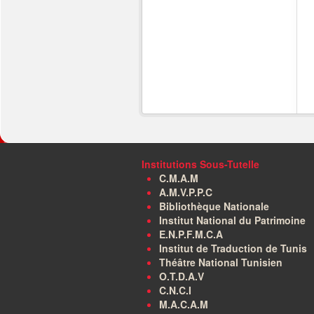
Institutions Sous-Tutelle
C.M.A.M
A.M.V.P.P.C
Bibliothèque Nationale
Institut National du Patrimoine
E.N.P.F.M.C.A
Institut de Traduction de Tunis
Théâtre National Tunisien
O.T.D.A.V
C.N.C.I
M.A.C.A.M