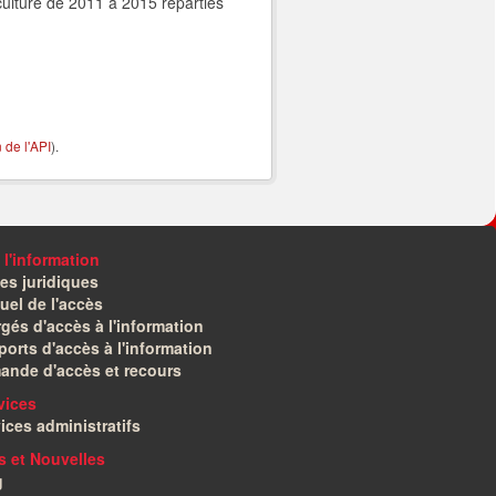
ulture de 2011 à 2015 reparties
de l'API
).
 l'information
es juridiques
el de l'accès
gés d'accès à l'information
orts d'accès à l'information
ande d'accès et recours
vices
ices administratifs
és et Nouvelles
g