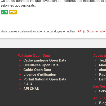
Ce jeu de données indique l’évolution du nombres des maisons de la c
selon les gouvernorats.
XLS
CSV
Vous pouvez également accéder à ce catalogue en utilisant
API
(cf
Documentation 
Politique Open Data
Accès à
Cadre juridique Open Data
Text
Circulaires Open Data
Manu
Guide Open Data
char
Licence d'utilisation
Rapp
Portail National Open Data
Dem
F.A.Q
Les Ser
API CKAN
Serv
Activit
Blo