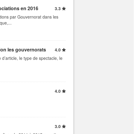
ociations en 2016
3.3
tions par Gouvernorat dans les
que,...
lon les gouvernorats
4.0
d’article, le type de spectacle, le
4.0
3.0