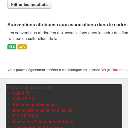
Filtrer les resultats
Subventions attribuées aux associations dans le cadre
Les subventions attribuées aux associations dans le cadre des fina
l’animation culturelles, de la...
XLS
CSV
Vous pouvez également accéder à ce catalogue en utilisant
API
(cf
Documentat
Institutions Sous-Tutelle
C.M.A.M
A.M.V.P.P.C
Bibliothèque Nationale
Institut National du Patrimoine
E.N.P.F.M.C.A
Institut de Traduction de Tunis
Théâtre National Tunisien