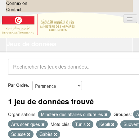
Connexion
Contact
Jeux de données
Jeux de données
Organisations
Groupes
Demandes
0
Par Ordre
À propos
1 jeu de données trouvé
Organisations:
Minstère des affaires culturelles
Groupes:
A
Arts scéniques
Mots-clés:
Tunis
Kebili
Subven
Sousse
Gabès