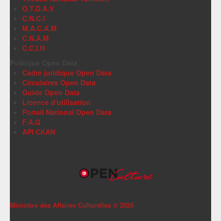
O.T.D.A.V
C.N.C.I
M.A.C.A.M
C.N.A.M
C.C.I.H
Politique Open Data
Cadre juridique Open Data
Circulaires Open Data
Guide Open Data
Licence d'utilisation
Portail National Open Data
F.A.Q
API CKAN
Ministère des Affaires Culturelles ©
2026