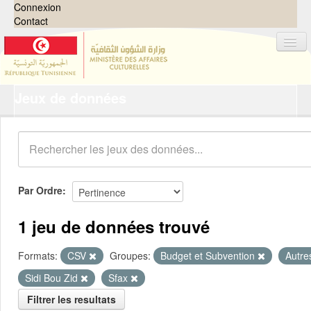
Connexion
Contact
Jeux de données
Jeux de données
Organisations
Groupes
Demandes
0
Par Ordre
À propos
1 jeu de données trouvé
Formats:
CSV
Groupes:
Budget et Subvention
Autr
Sidi Bou Zid
Sfax
Filtrer les resultats