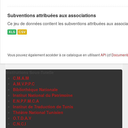
Subventions attribuées aux associations
Ce jeu de données contient les subventions attribuées aux associa
XLS
CSV
Vous pouvez également accéder à ce catalogue en utilisant
API
(cf
Documentat
Institutions Sous-Tutelle
C.M.A.M
A.M.V.P.P.C
Bibliothèque Nationale
Institut National du Patrimoine
E.N.P.F.M.C.A
Institut de Traduction de Tunis
Théâtre National Tunisien
O.T.D.A.V
C.N.C.I