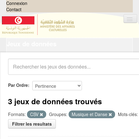
Connexion
Contact
Jeux de données
Jeux de données
Organisations
Groupes
Demandes
0
Par Ordre
À propos
3 jeux de données trouvés
Formats:
CSV
Groupes:
Musique et Danse
Mots-clés:
Filtrer les resultats