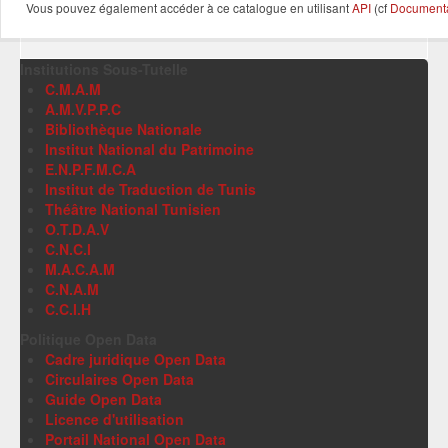
Vous pouvez également accéder à ce catalogue en utilisant
API
(cf
Documentat
Institutions Sous-Tutelle
C.M.A.M
A.M.V.P.P.C
Bibliothèque Nationale
Institut National du Patrimoine
E.N.P.F.M.C.A
Institut de Traduction de Tunis
Théâtre National Tunisien
O.T.D.A.V
C.N.C.I
M.A.C.A.M
C.N.A.M
C.C.I.H
Politique Open Data
Cadre juridique Open Data
Circulaires Open Data
Guide Open Data
Licence d'utilisation
Portail National Open Data