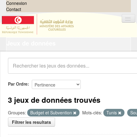
Connexion
Contact
Jeux de données
Jeux de données
Organisations
Groupes
Demandes
0
Par Ordre
À propos
3 jeux de données trouvés
Groupes:
Budget et Subvention
Mots-clés:
Tunis
So
Filtrer les resultats