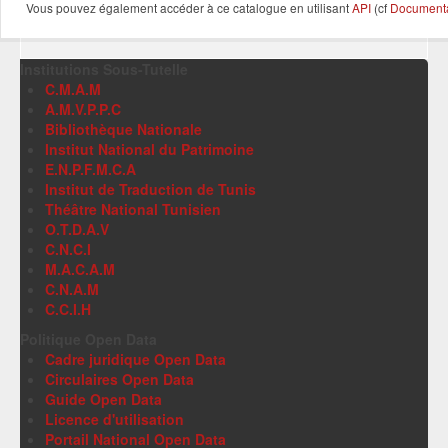
Vous pouvez également accéder à ce catalogue en utilisant
API
(cf
Documentat
Institutions Sous-Tutelle
C.M.A.M
A.M.V.P.P.C
Bibliothèque Nationale
Institut National du Patrimoine
E.N.P.F.M.C.A
Institut de Traduction de Tunis
Théâtre National Tunisien
O.T.D.A.V
C.N.C.I
M.A.C.A.M
C.N.A.M
C.C.I.H
Politique Open Data
Cadre juridique Open Data
Circulaires Open Data
Guide Open Data
Licence d'utilisation
Portail National Open Data