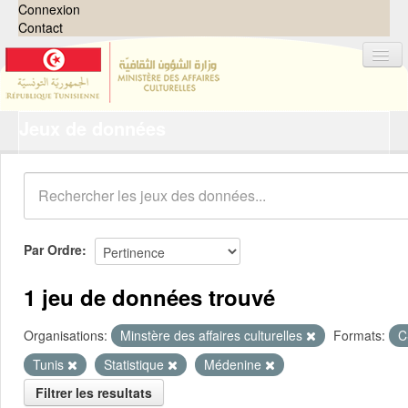
Connexion
Contact
Jeux de données
Jeux de données
Organisations
Groupes
Demandes
0
Par Ordre
À propos
1 jeu de données trouvé
Organisations:
Minstère des affaires culturelles
Formats:
C
Tunis
Statistique
Médenine
Filtrer les resultats