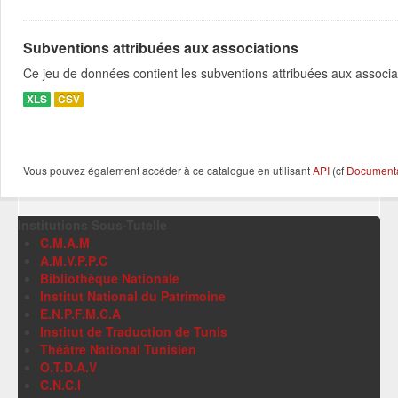
Subventions attribuées aux associations
Ce jeu de données contient les subventions attribuées aux associa
XLS
CSV
Vous pouvez également accéder à ce catalogue en utilisant
API
(cf
Documentat
Institutions Sous-Tutelle
C.M.A.M
A.M.V.P.P.C
Bibliothèque Nationale
Institut National du Patrimoine
E.N.P.F.M.C.A
Institut de Traduction de Tunis
Théâtre National Tunisien
O.T.D.A.V
C.N.C.I