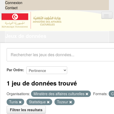
Connexion
Contact
Jeux de données
Jeux de données
Organisations
Groupes
Demandes
0
Par Ordre
À propos
1 jeu de données trouvé
Organisations:
Minstère des affaires culturelles
Formats:
C
Tunis
Statistique
Tozeur
Filtrer les resultats