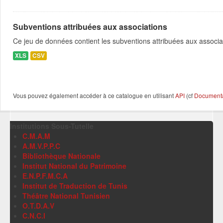
Subventions attribuées aux associations
Ce jeu de données contient les subventions attribuées aux associa
XLS
CSV
Vous pouvez également accéder à ce catalogue en utilisant
API
(cf
Documentat
Institutions Sous-Tutelle
C.M.A.M
A.M.V.P.P.C
Bibliothèque Nationale
Institut National du Patrimoine
E.N.P.F.M.C.A
Institut de Traduction de Tunis
Théâtre National Tunisien
O.T.D.A.V
C.N.C.I