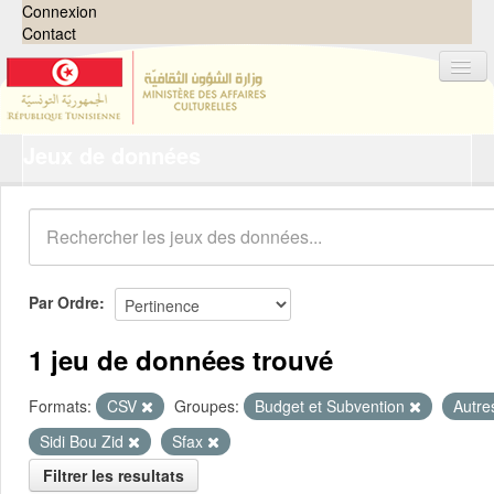
Connexion
Contact
Jeux de données
Jeux de données
Organisations
Groupes
Demandes
0
Par Ordre
À propos
1 jeu de données trouvé
Formats:
CSV
Groupes:
Budget et Subvention
Autr
Sidi Bou Zid
Sfax
Filtrer les resultats