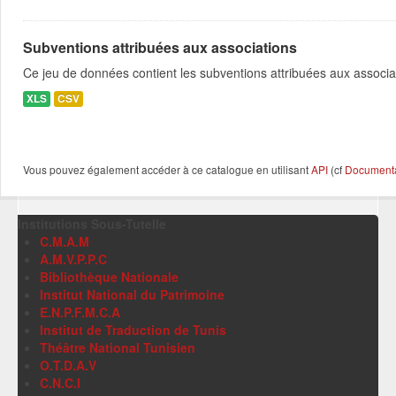
Subventions attribuées aux associations
Ce jeu de données contient les subventions attribuées aux associa
XLS
CSV
Vous pouvez également accéder à ce catalogue en utilisant
API
(cf
Documentat
Institutions Sous-Tutelle
C.M.A.M
A.M.V.P.P.C
Bibliothèque Nationale
Institut National du Patrimoine
E.N.P.F.M.C.A
Institut de Traduction de Tunis
Théâtre National Tunisien
O.T.D.A.V
C.N.C.I