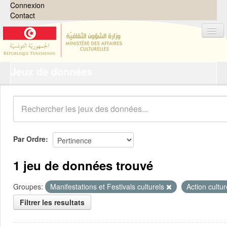
Connexion
Contact
Jeux de données
Jeux de données
Organisations
Groupes
Demandes
0
Par Ordre
À propos
1 jeu de données trouvé
Groupes:
Manifestations et Festivals culturels
Action cultur
Filtrer les resultats