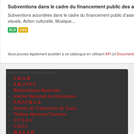
Subventions dans le cadre du financement public des a
Subventions accordées dans le cadre du financement public d'asso
visuels, Action culturelle, Musique,...
XLS
CSV
Vous pouvez également accéder à ce catalogue en utilisant
API
(cf
Documentat
Institutions Sous-Tutelle
C.M.A.M
A.M.V.P.P.C
Bibliothèque Nationale
Institut National du Patrimoine
E.N.P.F.M.C.A
Institut de Traduction de Tunis
Théâtre National Tunisien
O.T.D.A.V
C.N.C.I
M.A.C.A.M