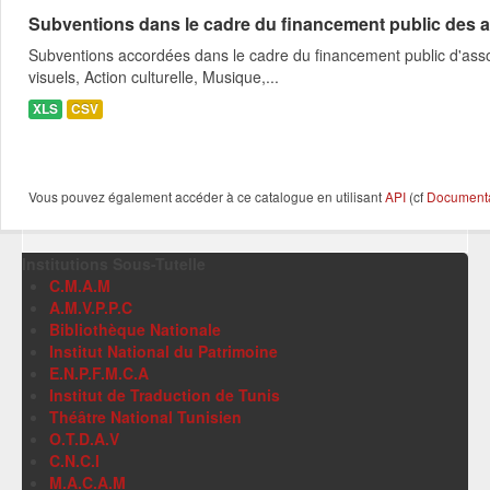
Subventions dans le cadre du financement public des a
Subventions accordées dans le cadre du financement public d'asso
visuels, Action culturelle, Musique,...
XLS
CSV
Vous pouvez également accéder à ce catalogue en utilisant
API
(cf
Documentat
Institutions Sous-Tutelle
C.M.A.M
A.M.V.P.P.C
Bibliothèque Nationale
Institut National du Patrimoine
E.N.P.F.M.C.A
Institut de Traduction de Tunis
Théâtre National Tunisien
O.T.D.A.V
C.N.C.I
M.A.C.A.M