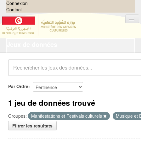
Connexion
Contact
Jeux de données
Jeux de données
Organisations
Groupes
Demandes
0
Par Ordre
À propos
1 jeu de données trouvé
Groupes:
Manifestations et Festivals culturels
Musique et
Filtrer les resultats