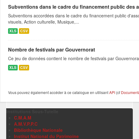
Subventions dans le cadre du financement public des a
Subventions accordées dans le cadre du financement public d'asso
visuels, Action culturelle, Musique,...
XLS
CSV
Nombre de festivals par Gouvernorat
Ce jeu de données contient le nombre de festivals par Gouvernora
XLS
CSV
Vous pouvez également accéder à ce catalogue en utilisant
API
(cf
Documentat
Institutions Sous-Tutelle
C.M.A.M
A.M.V.P.P.C
Bibliothèque Nationale
Institut National du Patrimoine