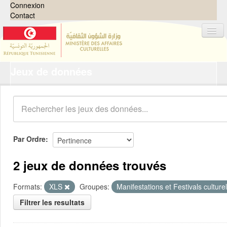
Connexion
Contact
Jeux de données
Jeux de données
Organisations
Groupes
Demandes
0
Par Ordre
À propos
2 jeux de données trouvés
Formats:
XLS
Groupes:
Manifestations et Festivals culture
Filtrer les resultats