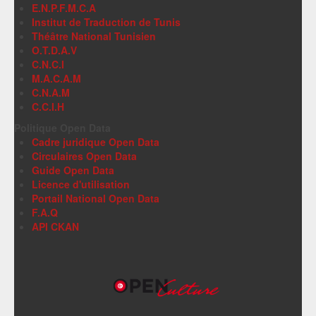
E.N.P.F.M.C.A
Institut de Traduction de Tunis
Théâtre National Tunisien
O.T.D.A.V
C.N.C.I
M.A.C.A.M
C.N.A.M
C.C.I.H
Politique Open Data
Cadre juridique Open Data
Circulaires Open Data
Guide Open Data
Licence d'utilisation
Portail National Open Data
F.A.Q
API CKAN