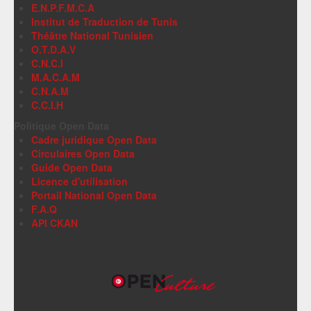
E.N.P.F.M.C.A
Institut de Traduction de Tunis
Théâtre National Tunisien
O.T.D.A.V
C.N.C.I
M.A.C.A.M
C.N.A.M
C.C.I.H
Politique Open Data
Cadre juridique Open Data
Circulaires Open Data
Guide Open Data
Licence d'utilisation
Portail National Open Data
F.A.Q
API CKAN