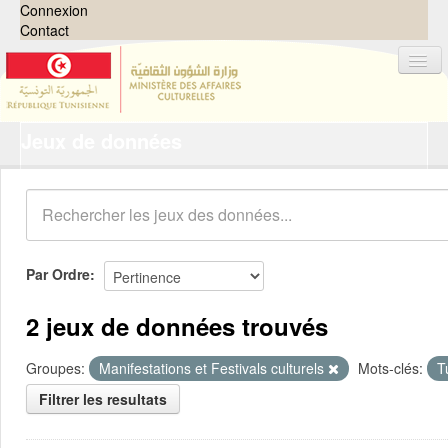
Connexion
Contact
Jeux de données
Jeux de données
Organisations
Groupes
Demandes
0
Par Ordre
À propos
2 jeux de données trouvés
Groupes:
Manifestations et Festivals culturels
Mots-clés:
T
Filtrer les resultats