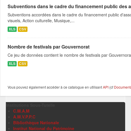
Subventions dans le cadre du financement public des a
Subventions accordées dans le cadre du financement public d'asso
visuels, Action culturelle, Musique,...
XLS
CSV
Nombre de festivals par Gouvernorat
Ce jeu de données contient le nombre de festivals par Gouvernora
XLS
CSV
Vous pouvez également accéder à ce catalogue en utilisant
API
(cf
Documentat
Institutions Sous-Tutelle
C.M.A.M
A.M.V.P.P.C
Bibliothèque Nationale
Institut National du Patrimoine