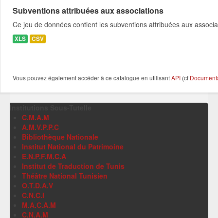
Subventions attribuées aux associations
Ce jeu de données contient les subventions attribuées aux associa
XLS
CSV
Vous pouvez également accéder à ce catalogue en utilisant
API
(cf
Documentat
Institutions Sous-Tutelle
C.M.A.M
A.M.V.P.P.C
Bibliothèque Nationale
Institut National du Patrimoine
E.N.P.F.M.C.A
Institut de Traduction de Tunis
Théâtre National Tunisien
O.T.D.A.V
C.N.C.I
M.A.C.A.M
C.N.A.M