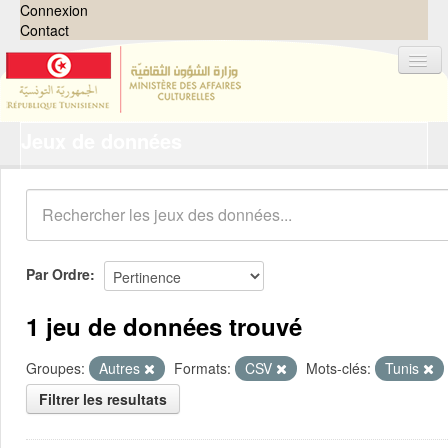
Connexion
Contact
Jeux de données
Jeux de données
Organisations
Groupes
Demandes
0
Par Ordre
À propos
1 jeu de données trouvé
Groupes:
Autres
Formats:
CSV
Mots-clés:
Tunis
Filtrer les resultats