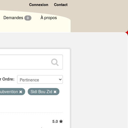
Connexion
Contact
Demandes
À propos
0
r Ordre
ubvention
Sidi Bou Zid
5.0