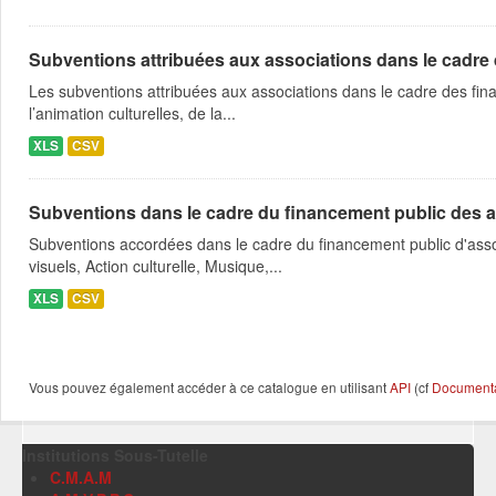
Subventions attribuées aux associations dans le cadre
Les subventions attribuées aux associations dans le cadre des fina
l’animation culturelles, de la...
XLS
CSV
Subventions dans le cadre du financement public des a
Subventions accordées dans le cadre du financement public d'asso
visuels, Action culturelle, Musique,...
XLS
CSV
Vous pouvez également accéder à ce catalogue en utilisant
API
(cf
Documentat
Institutions Sous-Tutelle
C.M.A.M