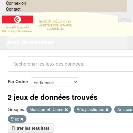
Connexion
Contact
Jeux de données
Jeux de données
Organisations
Groupes
Demandes
0
Par Ordre
À propos
2 jeux de données trouvés
Groupes:
Musique et Danse
Arts plastiques
Arts sc
Sfax
Filtrer les resultats