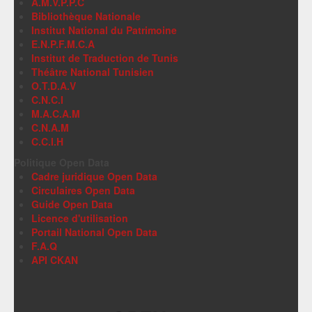
A.M.V.P.P.C
Bibliothèque Nationale
Institut National du Patrimoine
E.N.P.F.M.C.A
Institut de Traduction de Tunis
Théâtre National Tunisien
O.T.D.A.V
C.N.C.I
M.A.C.A.M
C.N.A.M
C.C.I.H
Politique Open Data
Cadre juridique Open Data
Circulaires Open Data
Guide Open Data
Licence d'utilisation
Portail National Open Data
F.A.Q
API CKAN