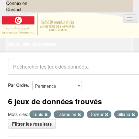
Connexion
Contact
Jeux de données
Jeux de données
Organisations
Groupes
Demandes
0
Par Ordre
À propos
6 jeux de données trouvés
Mots-clés:
Tunis
Tataouine
Tozeur
Siliana
Filtrer les resultats