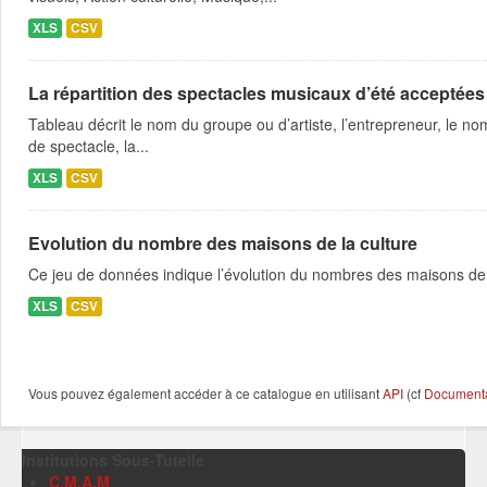
XLS
CSV
La répartition des spectacles musicaux d’été acceptées
Tableau décrit le nom du groupe ou d’artiste, l’entrepreneur, le nom
de spectacle, la...
XLS
CSV
Evolution du nombre des maisons de la culture
Ce jeu de données indique l’évolution du nombres des maisons de 
XLS
CSV
Vous pouvez également accéder à ce catalogue en utilisant
API
(cf
Documentat
Institutions Sous-Tutelle
C.M.A.M