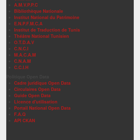
A.M.V.P.P.C
Bibliothèque Nationale
Institut National du Patrimoine
E.N.P.F.M.C.A
Institut de Traduction de Tunis
Théâtre National Tunisien
O.T.D.A.V
C.N.C.I
M.A.C.A.M
C.N.A.M
C.C.I.H
Politique Open Data
Cadre juridique Open Data
Circulaires Open Data
Guide Open Data
Licence d'utilisation
Portail National Open Data
F.A.Q
API CKAN