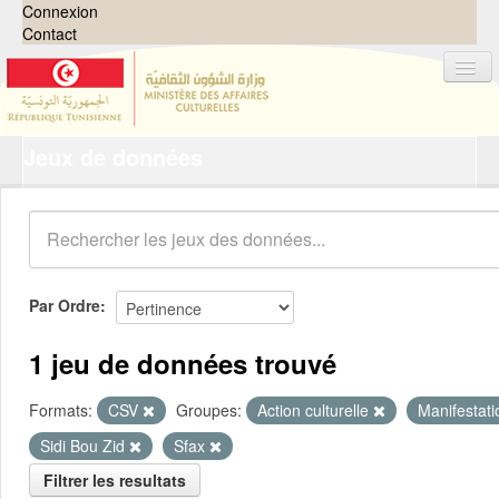
Connexion
Contact
Jeux de données
Jeux de données
Organisations
Groupes
Demandes
0
Par Ordre
À propos
1 jeu de données trouvé
Formats:
CSV
Groupes:
Action culturelle
Manifestati
Sidi Bou Zid
Sfax
Filtrer les resultats