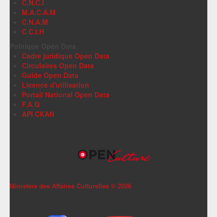
C.N.C.I
M.A.C.A.M
C.N.A.M
C.C.I.H
Politique Open Data
Cadre juridique Open Data
Circulaires Open Data
Guide Open Data
Licence d'utilisation
Portail National Open Data
F.A.Q
API CKAN
Ministère des Affaires Culturelles ©
2026