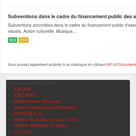
Subventions dans le cadre du financement public des a
Subventions accordées dans le cadre du financement public d'asso
visuels, Action culturelle, Musique,...
XLS
CSV
Vous pouvez également accéder à ce catalogue en utilisant
API
(cf
Documentat
Institutions Sous-Tutelle
C.M.A.M
A.M.V.P.P.C
Bibliothèque Nationale
Institut National du Patrimoine
E.N.P.F.M.C.A
Institut de Traduction de Tunis
Théâtre National Tunisien
O.T.D.A.V