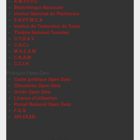
A.M.V.P.P.C
Bibliothèque Nationale
Institut National du Patrimoine
E.N.P.F.M.C.A
Institut de Traduction de Tunis
Théâtre National Tunisien
O.T.D.A.V
C.N.C.I
M.A.C.A.M
C.N.A.M
C.C.I.H
Politique Open Data
Cadre juridique Open Data
Circulaires Open Data
Guide Open Data
Licence d'utilisation
Portail National Open Data
F.A.Q
API CKAN