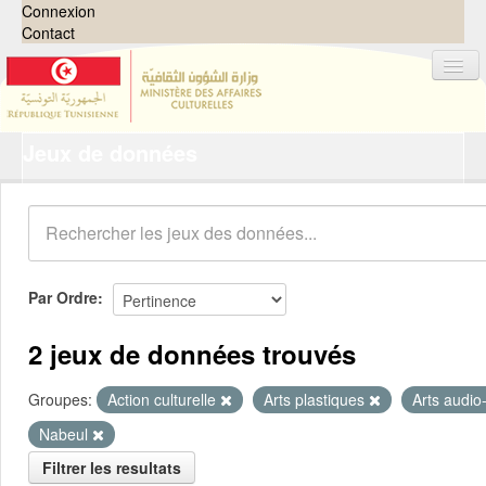
Connexion
Contact
Jeux de données
Jeux de données
Organisations
Groupes
Demandes
0
Par Ordre
À propos
2 jeux de données trouvés
Groupes:
Action culturelle
Arts plastiques
Arts audio
Nabeul
Filtrer les resultats