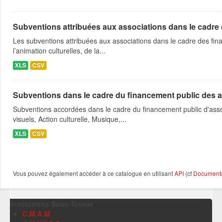
Subventions attribuées aux associations dans le cadre
Les subventions attribuées aux associations dans le cadre des fina
l’animation culturelles, de la...
XLS
CSV
Subventions dans le cadre du financement public des a
Subventions accordées dans le cadre du financement public d'asso
visuels, Action culturelle, Musique,...
XLS
CSV
Vous pouvez également accéder à ce catalogue en utilisant
API
(cf
Documentat
Institutions Sous-Tutelle
C.M.A.M