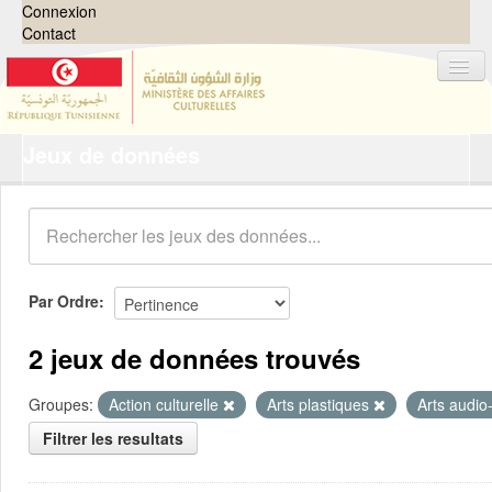
Connexion
Contact
Jeux de données
Jeux de données
Organisations
Groupes
Demandes
0
Par Ordre
À propos
2 jeux de données trouvés
Groupes:
Action culturelle
Arts plastiques
Arts audio
Filtrer les resultats