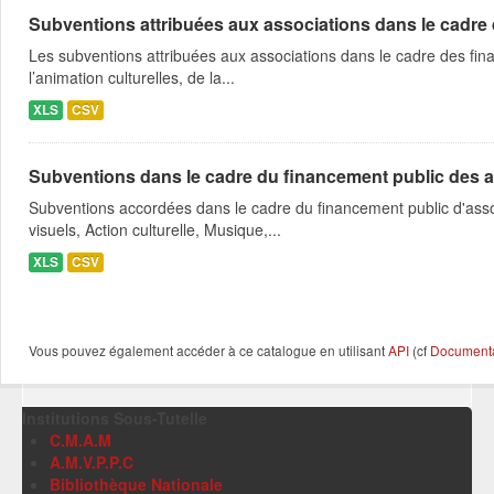
Subventions attribuées aux associations dans le cadre
Les subventions attribuées aux associations dans le cadre des fina
l’animation culturelles, de la...
XLS
CSV
Subventions dans le cadre du financement public des a
Subventions accordées dans le cadre du financement public d'asso
visuels, Action culturelle, Musique,...
XLS
CSV
Vous pouvez également accéder à ce catalogue en utilisant
API
(cf
Documentat
Institutions Sous-Tutelle
C.M.A.M
A.M.V.P.P.C
Bibliothèque Nationale