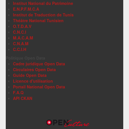
Institut National du Patrimoine
E.N.P.F.M.C.A
Institut de Traduction de Tunis
Théâtre National Tunisien
O.T.D.A.V
C.N.C.I
M.A.C.A.M
C.N.A.M
C.C.I.H
Politique Open Data
Cadre juridique Open Data
Circulaires Open Data
Guide Open Data
Licence d'utilisation
Portail National Open Data
F.A.Q
API CKAN