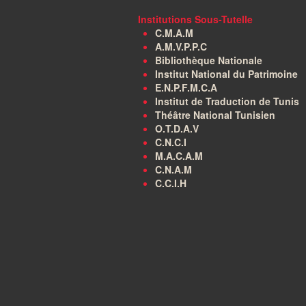
Institutions Sous-Tutelle
C.M.A.M
A.M.V.P.P.C
Bibliothèque Nationale
Institut National du Patrimoine
E.N.P.F.M.C.A
Institut de Traduction de Tunis
Théâtre National Tunisien
O.T.D.A.V
C.N.C.I
M.A.C.A.M
C.N.A.M
C.C.I.H