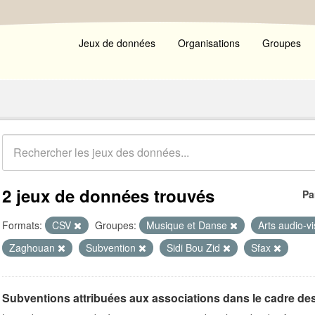
Jeux de données
Organisations
Groupes
2 jeux de données trouvés
Pa
Formats:
CSV
Groupes:
Musique et Danse
Arts audio-v
Zaghouan
Subvention
Sidi Bou Zid
Sfax
Subventions attribuées aux associations dans le cadre de