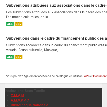
Subventions attribuées aux associations dans le cadre
Les subventions attribuées aux associations dans le cadre des fina
l’animation culturelles, de la...
XLS
CSV
Subventions dans le cadre du financement public des a
Subventions accordées dans le cadre du financement public d'asso
visuels, Action culturelle, Musique,...
XLS
CSV
Vous pouvez également accéder à ce catalogue en utilisant
API
(cf
Documentat
Institutions Sous-Tutelle
C.M.A.M
A.M.V.P.P.C
Bibliothèque Nationale