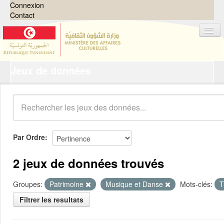
Connexion
Contact
Jeux de données
Jeux de données
Organisations
Groupes
Demandes
0
Par Ordre
À propos
2 jeux de données trouvés
Groupes:
Patrimoine
Musique et Danse
Mots-clés:
T
Filtrer les resultats