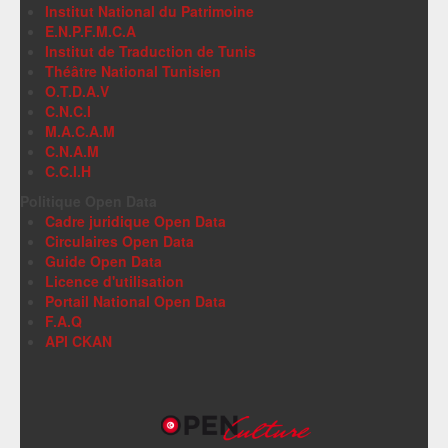
Institut National du Patrimoine
E.N.P.F.M.C.A
Institut de Traduction de Tunis
Théâtre National Tunisien
O.T.D.A.V
C.N.C.I
M.A.C.A.M
C.N.A.M
C.C.I.H
Politique Open Data
Cadre juridique Open Data
Circulaires Open Data
Guide Open Data
Licence d'utilisation
Portail National Open Data
F.A.Q
API CKAN