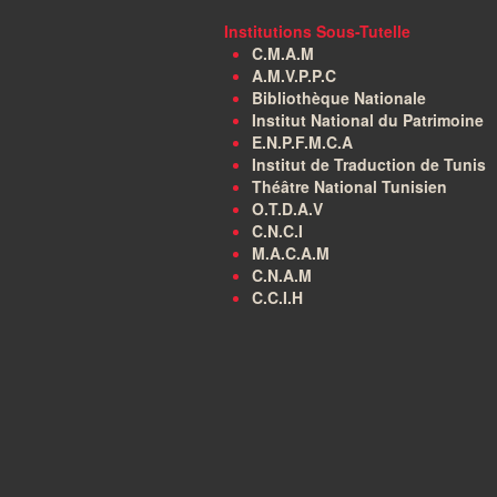
Institutions Sous-Tutelle
C.M.A.M
A.M.V.P.P.C
Bibliothèque Nationale
Institut National du Patrimoine
E.N.P.F.M.C.A
Institut de Traduction de Tunis
Théâtre National Tunisien
O.T.D.A.V
C.N.C.I
M.A.C.A.M
C.N.A.M
C.C.I.H