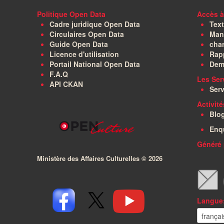
Politique Open Data
Accès à
Cadre juridique Open Data
Text
Circulaires Open Data
Manu
Guide Open Data
char
Licence d'utilisation
Rapp
Portail National Open Data
Dem
F.A.Q
Les Ser
API CKAN
Serv
Activit
Blo
Enq
Généré 
Ministère des Affaires Culturelles ©
2026
Langue