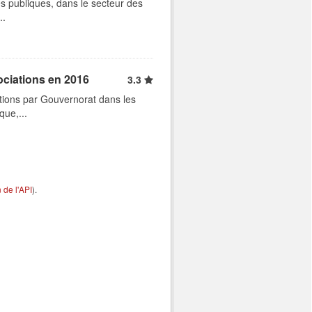
s publiques, dans le secteur des
..
ociations en 2016
3.3
tions par Gouvernorat dans les
que,...
de l'API
).