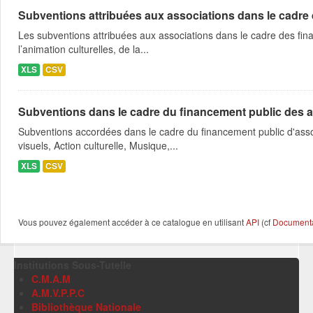
Subventions attribuées aux associations dans le cadre
Les subventions attribuées aux associations dans le cadre des fina
l’animation culturelles, de la...
XLS
CSV
Subventions dans le cadre du financement public des a
Subventions accordées dans le cadre du financement public d'asso
visuels, Action culturelle, Musique,...
XLS
CSV
Vous pouvez également accéder à ce catalogue en utilisant
API
(cf
Documentat
Institutions Sous-Tutelle
C.M.A.M
A.M.V.P.P.C
Bibliothèque Nationale