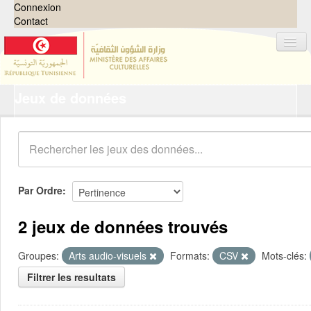
Connexion
Contact
Jeux de données
Jeux de données
Organisations
Groupes
Demandes
0
Par Ordre
À propos
2 jeux de données trouvés
Groupes:
Arts audio-visuels
Formats:
CSV
Mots-clés:
Filtrer les resultats