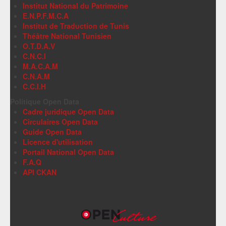
Institut National du Patrimoine
E.N.P.F.M.C.A
Institut de Traduction de Tunis
Théâtre National Tunisien
O.T.D.A.V
C.N.C.I
M.A.C.A.M
C.N.A.M
C.C.I.H
Politique Open Data
Cadre juridique Open Data
Circulaires Open Data
Guide Open Data
Licence d'utilisation
Portail National Open Data
F.A.Q
API CKAN