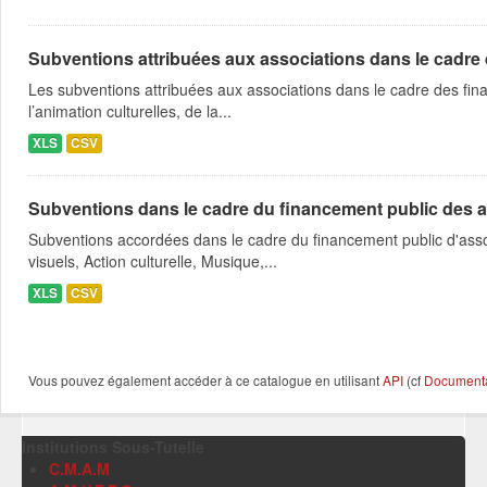
Subventions attribuées aux associations dans le cadre
Les subventions attribuées aux associations dans le cadre des fina
l’animation culturelles, de la...
XLS
CSV
Subventions dans le cadre du financement public des a
Subventions accordées dans le cadre du financement public d'asso
visuels, Action culturelle, Musique,...
XLS
CSV
Vous pouvez également accéder à ce catalogue en utilisant
API
(cf
Documentat
Institutions Sous-Tutelle
C.M.A.M