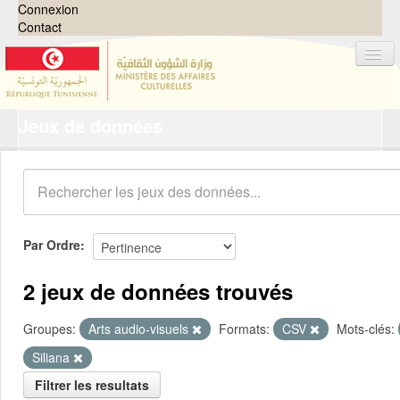
Connexion
Contact
Jeux de données
Jeux de données
Organisations
Groupes
Demandes
0
Par Ordre
À propos
2 jeux de données trouvés
Groupes:
Arts audio-visuels
Formats:
CSV
Mots-clés:
Siliana
Filtrer les resultats