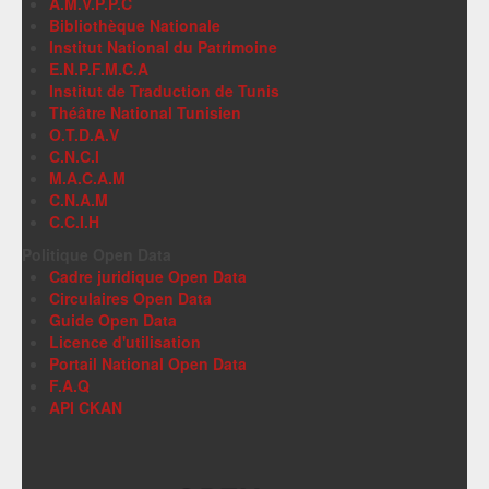
A.M.V.P.P.C
Bibliothèque Nationale
Institut National du Patrimoine
E.N.P.F.M.C.A
Institut de Traduction de Tunis
Théâtre National Tunisien
O.T.D.A.V
C.N.C.I
M.A.C.A.M
C.N.A.M
C.C.I.H
Politique Open Data
Cadre juridique Open Data
Circulaires Open Data
Guide Open Data
Licence d'utilisation
Portail National Open Data
F.A.Q
API CKAN