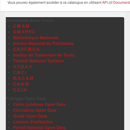
Vous pouvez également accéder à ce catalogue en utilisant
API
(cf
Documentat
Institutions Sous-Tutelle
C.M.A.M
A.M.V.P.P.C
Bibliothèque Nationale
Institut National du Patrimoine
E.N.P.F.M.C.A
Institut de Traduction de Tunis
Théâtre National Tunisien
O.T.D.A.V
C.N.C.I
M.A.C.A.M
C.N.A.M
C.C.I.H
Politique Open Data
Cadre juridique Open Data
Circulaires Open Data
Guide Open Data
Licence d'utilisation
Portail National Open Data