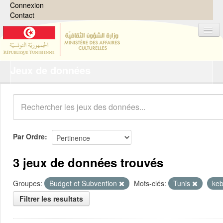
Connexion
Contact
Jeux de données
Jeux de données
Organisations
Groupes
Demandes
0
Par Ordre
À propos
3 jeux de données trouvés
Groupes:
Budget et Subvention
Mots-clés:
Tunis
keb
Filtrer les resultats