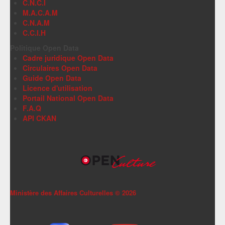
C.N.C.I
M.A.C.A.M
C.N.A.M
C.C.I.H
Politique Open Data
Cadre juridique Open Data
Circulaires Open Data
Guide Open Data
Licence d'utilisation
Portail National Open Data
F.A.Q
API CKAN
Ministère des Affaires Culturelles ©
2026