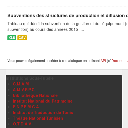
Subventions des structures de production et diffusion d
Tableau qui décrit la subvention de la gestion et de l’équipement
subvention) au cours des années 2015 -...
XLS
CSV
Vous pouvez également accéder à ce catalogue en utilisant
API
(cf
Documentat
Institutions Sous-Tutelle
C.M.A.M
A.M.V.P.P.C
Bibliothèque Nationale
Institut National du Patrimoine
E.N.P.F.M.C.A
Institut de Traduction de Tunis
Théâtre National Tunisien
O.T.D.A.V