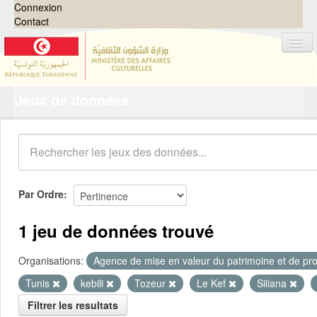
Connexion
Contact
Jeux de données
Jeux de données
Organisations
Groupes
Demandes
0
Par Ordre
À propos
1 jeu de données trouvé
Organisations:
Agence de mise en valeur du patrimoine et de pro
Tunis
kebili
Tozeur
Le Kef
Siliana
Filtrer les resultats