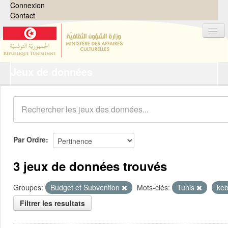
Connexion
Contact
Jeux de données
Jeux de données
Organisations
Groupes
Demandes
0
Par Ordre
À propos
3 jeux de données trouvés
Groupes:
Budget et Subvention
Mots-clés:
Tunis
keb
Filtrer les resultats