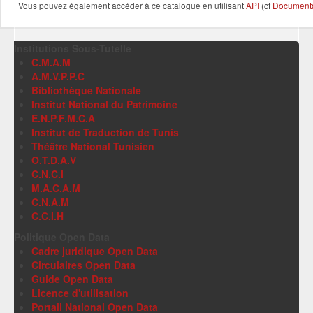
Vous pouvez également accéder à ce catalogue en utilisant
API
(cf
Documentat
Institutions Sous-Tutelle
C.M.A.M
A.M.V.P.P.C
Bibliothèque Nationale
Institut National du Patrimoine
E.N.P.F.M.C.A
Institut de Traduction de Tunis
Théâtre National Tunisien
O.T.D.A.V
C.N.C.I
M.A.C.A.M
C.N.A.M
C.C.I.H
Politique Open Data
Cadre juridique Open Data
Circulaires Open Data
Guide Open Data
Licence d'utilisation
Portail National Open Data