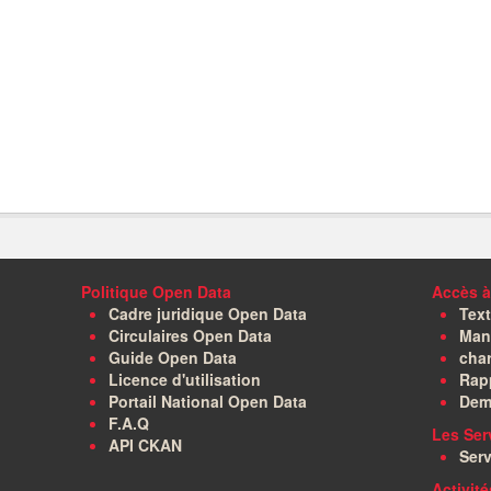
Politique Open Data
Accès à
Cadre juridique Open Data
Text
Circulaires Open Data
Manu
Guide Open Data
char
Licence d'utilisation
Rapp
Portail National Open Data
Dem
F.A.Q
Les Ser
API CKAN
Serv
Activit