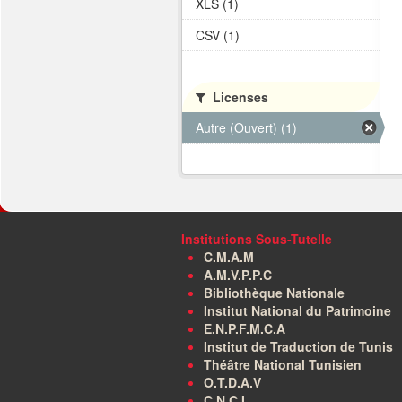
XLS (1)
CSV (1)
Licenses
Autre (Ouvert) (1)
Institutions Sous-Tutelle
C.M.A.M
A.M.V.P.P.C
Bibliothèque Nationale
Institut National du Patrimoine
E.N.P.F.M.C.A
Institut de Traduction de Tunis
Théâtre National Tunisien
O.T.D.A.V
C.N.C.I