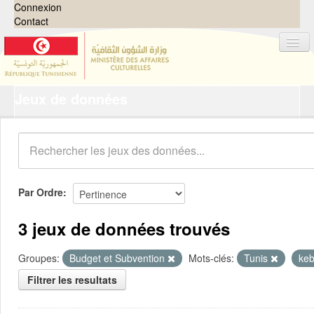
Connexion
Contact
Jeux de données
Jeux de données
Organisations
Groupes
Demandes
0
Par Ordre
À propos
3 jeux de données trouvés
Groupes:
Budget et Subvention
Mots-clés:
Tunis
keb
Filtrer les resultats