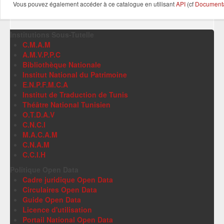
Vous pouvez également accéder à ce catalogue en utilisant
API
(cf
Documentat
Institutions Sous-Tutelle
C.M.A.M
A.M.V.P.P.C
Bibliothèque Nationale
Institut National du Patrimoine
E.N.P.F.M.C.A
Institut de Traduction de Tunis
Théâtre National Tunisien
O.T.D.A.V
C.N.C.I
M.A.C.A.M
C.N.A.M
C.C.I.H
Politique Open Data
Cadre juridique Open Data
Circulaires Open Data
Guide Open Data
Licence d'utilisation
Portail National Open Data