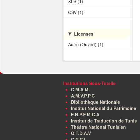
XLS (1)
CSV (1)
Licenses
Autre (Ouvert) (1)
Institutions Sous-Tutelle
C.M.A.M
A.M.V.P.P.C
Bibliothèque Nationale
Institut National du Patrimoine
E.N.P.F.M.C.A
Institut de Traduction de Tunis
Théâtre National Tunisien
O.T.D.A.V
C.N.C.I