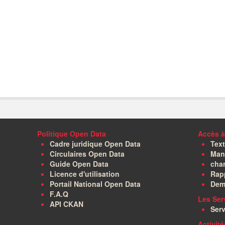
Politique Open Data
Accès à
Cadre juridique Open Data
Text
Circulaires Open Data
Manu
Guide Open Data
char
Licence d'utilisation
Rapp
Portail National Open Data
Dem
F.A.Q
Les Ser
API CKAN
Serv
Activit