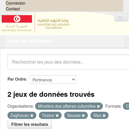
Connexion
Contact
Jeux de données
Jeux de données
Organisations
Groupes
Demandes
0
Par Ordre
À propos
2 jeux de données trouvés
Organisations:
Minstère des affaires culturelles
Formats:
C
Zaghouan
Tozeur
Sousse
Sfax
Filtrer les resultats