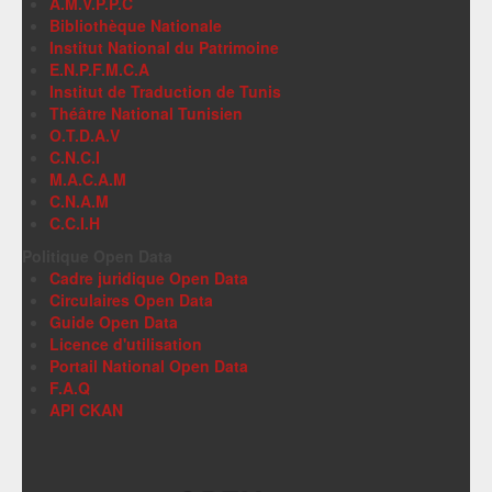
A.M.V.P.P.C
Bibliothèque Nationale
Institut National du Patrimoine
E.N.P.F.M.C.A
Institut de Traduction de Tunis
Théâtre National Tunisien
O.T.D.A.V
C.N.C.I
M.A.C.A.M
C.N.A.M
C.C.I.H
Politique Open Data
Cadre juridique Open Data
Circulaires Open Data
Guide Open Data
Licence d'utilisation
Portail National Open Data
F.A.Q
API CKAN