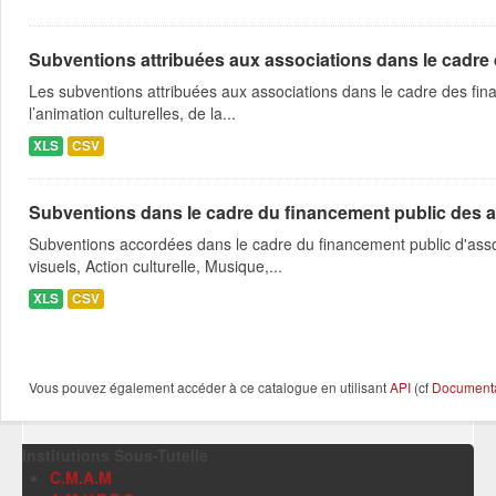
Subventions attribuées aux associations dans le cadre
Les subventions attribuées aux associations dans le cadre des fina
l’animation culturelles, de la...
XLS
CSV
Subventions dans le cadre du financement public des a
Subventions accordées dans le cadre du financement public d'asso
visuels, Action culturelle, Musique,...
XLS
CSV
Vous pouvez également accéder à ce catalogue en utilisant
API
(cf
Documentat
Institutions Sous-Tutelle
C.M.A.M