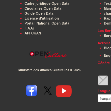
Cadre juridique Open Data
Text
Circulaires Open Data
Manu
Guide Open Data
char
Licence d'utilisation
Rapp
Portail National Open Data
Dem
F.A.Q
Les Ser
API CKAN
Serv
Activit
Blo
Enq
Généré 
Ministère des Affaires Culturelles ©
2026
Langue