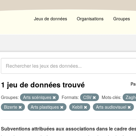
Jeux de données
Organisations
Groupes
1 jeu de données trouvé
Pa
Groupes:
Arts scéniques
Formats:
CSV
Mots-clés:
Zag
Bizerte
Arts plastiques
Kebili
Arts audiovisuel
Subventions attribuées aux associations dans le cadre de