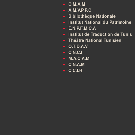
C.M.A.M
A.M.V.P.P.C
Bibliothèque Nationale
Institut National du Patrimoine
E.N.P.F.M.C.A
Institut de Traduction de Tunis
Théâtre National Tunisien
O.T.D.A.V
C.N.C.I
M.A.C.A.M
C.N.A.M
C.C.I.H