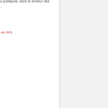
s publiques, dans le secteur des
..
de l'API
).