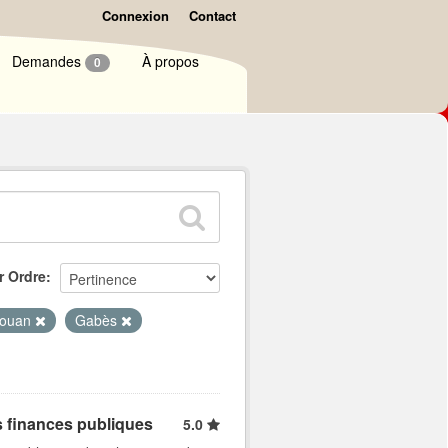
Connexion
Contact
Demandes
À propos
0
r Ordre
houan
Gabès
s finances publiques
5.0