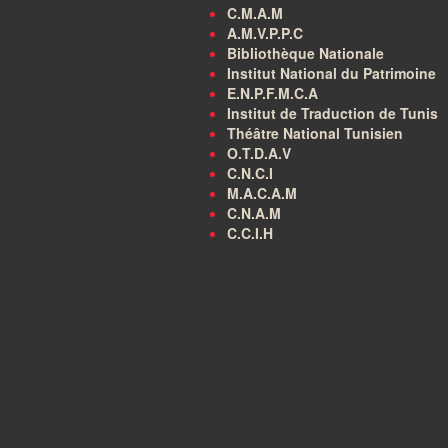
C.M.A.M
A.M.V.P.P.C
Bibliothèque Nationale
Institut National du Patrimoine
E.N.P.F.M.C.A
Institut de Traduction de Tunis
Théâtre National Tunisien
O.T.D.A.V
C.N.C.I
M.A.C.A.M
C.N.A.M
C.C.I.H