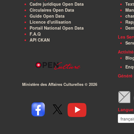
Cadre juridique Open Data
Text
Circulaires Open Data
Manu
Guide Open Data
char
Licence d'utilisation
Rapp
Portail National Open Data
Dem
F.A.Q
Les Ser
API CKAN
Serv
Activit
Blo
Enq
Généré 
Ministère des Affaires Culturelles ©
2026
Langue