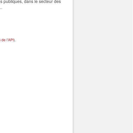
s publiques, dans le secteur des
..
de l'API
).