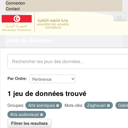
Connexion
Contact
Jeux de données
Jeux de données
Organisations
Groupes
Demandes
0
Par Ordre
À propos
1 jeu de données trouvé
Groupes:
Arts scéniques
Mots-clés:
Zaghouan
Gab
Arts audiovisuel
Filtrer les resultats