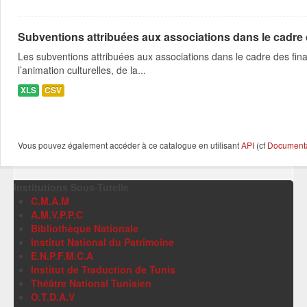
Subventions attribuées aux associations dans le cadre
Les subventions attribuées aux associations dans le cadre des fina
l’animation culturelles, de la...
XLS
CSV
Vous pouvez également accéder à ce catalogue en utilisant
API
(cf
Documentat
Institutions Sous-Tutelle
C.M.A.M
A.M.V.P.P.C
Bibliothèque Nationale
Institut National du Patrimoine
E.N.P.F.M.C.A
Institut de Traduction de Tunis
Théâtre National Tunisien
O.T.D.A.V