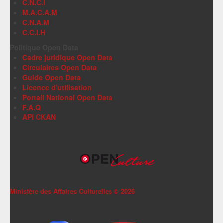
C.N.C.I
M.A.C.A.M
C.N.A.M
C.C.I.H
Politique Open Data
Cadre juridique Open Data
Circulaires Open Data
Guide Open Data
Licence d'utilisation
Portail National Open Data
F.A.Q
API CKAN
Ministère des Affaires Culturelles ©
2026