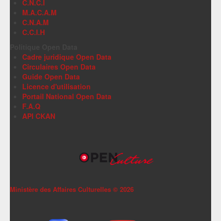
C.N.C.I
M.A.C.A.M
C.N.A.M
C.C.I.H
Politique Open Data
Cadre juridique Open Data
Circulaires Open Data
Guide Open Data
Licence d'utilisation
Portail National Open Data
F.A.Q
API CKAN
Ministère des Affaires Culturelles ©
2026