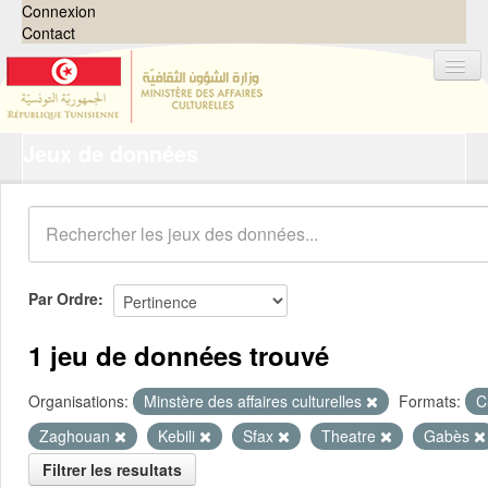
Connexion
Contact
Jeux de données
Jeux de données
Organisations
Groupes
Demandes
0
Par Ordre
À propos
1 jeu de données trouvé
Organisations:
Minstère des affaires culturelles
Formats:
C
Zaghouan
Kebili
Sfax
Theatre
Gabès
Filtrer les resultats