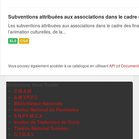
Subventions attribuées aux associations dans le cadre
Les subventions attribuées aux associations dans le cadre des fina
l’animation culturelles, de la...
XLS
CSV
Vous pouvez également accéder à ce catalogue en utilisant
API
(cf
Documentat
Institutions Sous-Tutelle
C.M.A.M
A.M.V.P.P.C
Bibliothèque Nationale
Institut National du Patrimoine
E.N.P.F.M.C.A
Institut de Traduction de Tunis
Théâtre National Tunisien
O.T.D.A.V