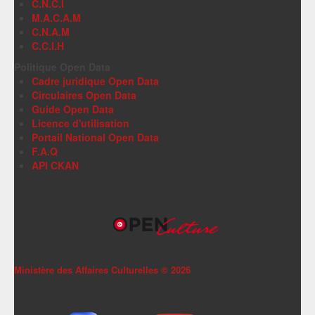
C.N.C.I
M.A.C.A.M
C.N.A.M
C.C.I.H
Politique Open Data
Cadre juridique Open Data
Circulaires Open Data
Guide Open Data
Licence d'utilisation
Portail National Open Data
F.A.Q
API CKAN
Ministère des Affaires Culturelles ©
2026