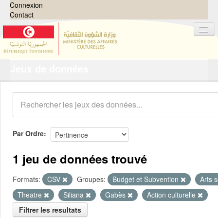
Connexion
Contact
Jeux de données
Jeux de données
Organisations
Groupes
Demandes
0
Par Ordre
À propos
1 jeu de données trouvé
Formats:
CSV
Groupes:
Budget et Subvention
Arts 
Theatre
Siliana
Gabès
Action culturelle
Filtrer les resultats