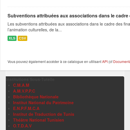
Subventions attribuées aux associations dans le cadre
Les subventions attribuées aux associations dans le cadre des fina
l’animation culturelles, de la...
XLS
CSV
Vous pouvez également accéder à ce catalogue en utilisant
API
(cf
Documentat
Institutions Sous-Tutelle
C.M.A.M
A.M.V.P.P.C
Bibliothèque Nationale
Institut National du Patrimoine
E.N.P.F.M.C.A
Institut de Traduction de Tunis
Théâtre National Tunisien
O.T.D.A.V