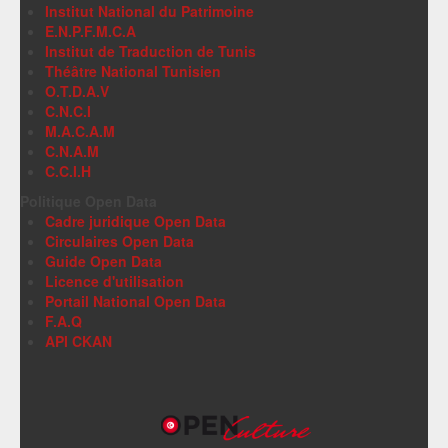
Institut National du Patrimoine
E.N.P.F.M.C.A
Institut de Traduction de Tunis
Théâtre National Tunisien
O.T.D.A.V
C.N.C.I
M.A.C.A.M
C.N.A.M
C.C.I.H
Politique Open Data
Cadre juridique Open Data
Circulaires Open Data
Guide Open Data
Licence d'utilisation
Portail National Open Data
F.A.Q
API CKAN