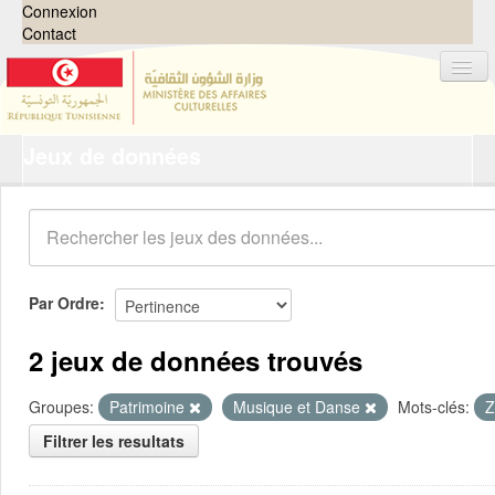
Connexion
Contact
Jeux de données
Jeux de données
Organisations
Groupes
Demandes
0
Par Ordre
À propos
2 jeux de données trouvés
Groupes:
Patrimoine
Musique et Danse
Mots-clés:
Z
Filtrer les resultats