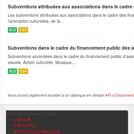
Subventions attribuées aux associations dans le cadre
Les subventions attribuées aux associations dans le cadre des fina
l’animation culturelles, de la...
XLS
CSV
Subventions dans le cadre du financement public des a
Subventions accordées dans le cadre du financement public d'asso
visuels, Action culturelle, Musique,...
XLS
CSV
Vous pouvez également accéder à ce catalogue en utilisant
API
(cf
Documentat
Institutions Sous-Tutelle
C.M.A.M
A.M.V.P.P.C
Bibliothèque Nationale