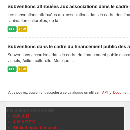
Subventions attribuées aux associations dans le cadre
Les subventions attribuées aux associations dans le cadre des fina
l’animation culturelles, de la...
XLS
CSV
Subventions dans le cadre du financement public des a
Subventions accordées dans le cadre du financement public d'asso
visuels, Action culturelle, Musique,...
XLS
CSV
Vous pouvez également accéder à ce catalogue en utilisant
API
(cf
Documentat
Institutions Sous-Tutelle
C.M.A.M
A.M.V.P.P.C
Bibliothèque Nationale