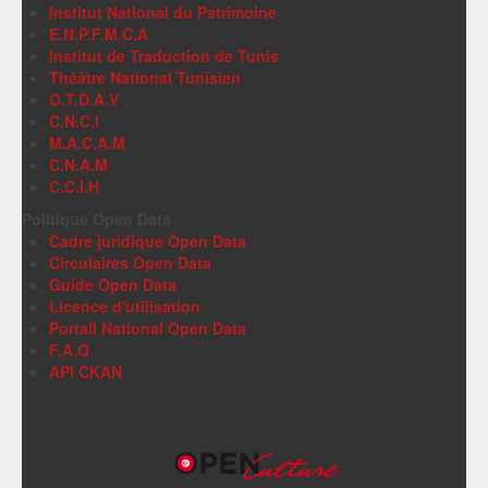
Institut National du Patrimoine
E.N.P.F.M.C.A
Institut de Traduction de Tunis
Théâtre National Tunisien
O.T.D.A.V
C.N.C.I
M.A.C.A.M
C.N.A.M
C.C.I.H
Politique Open Data
Cadre juridique Open Data
Circulaires Open Data
Guide Open Data
Licence d'utilisation
Portail National Open Data
F.A.Q
API CKAN