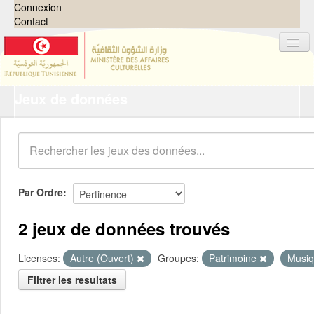
Connexion
Contact
Jeux de données
Jeux de données
Organisations
Groupes
Demandes
0
Par Ordre
À propos
2 jeux de données trouvés
Licenses:
Autre (Ouvert)
Groupes:
Patrimoine
Musiq
Filtrer les resultats